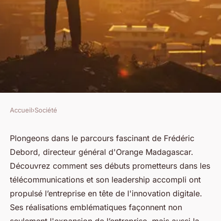
Accueil
›
Société
SOCIÉTÉ
Le parcours inspirant du
Plongeons dans le parcours fascinant de Frédéric
Debord, directeur général d'Orange Madagascar.
directeur général d'orange
Découvrez comment ses débuts prometteurs dans les
madagascar
télécommunications et son leadership accompli ont
propulsé l’entreprise en tête de l'innovation digitale.
Thomas
•
28 juin 2024
•
2 min de lecture
Ses réalisations emblématiques façonnent non