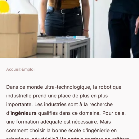
Accueil
›
Emploi
EMPLOI
Quels sont les critères pour
Dans ce monde ultra-technologique, la robotique
industrielle prend une place de plus en plus
sélectionner une école
importante. Les industries sont à la recherche
d'ingénierie en robotique
d’
ingénieurs
qualifiés dans ce domaine. Pour cela,
industrielle?
une formation adéquate est nécessaire. Mais
comment choisir la bonne école d’ingénierie en
Guillaume
•
10 mars 2024
•
5 min de lecture