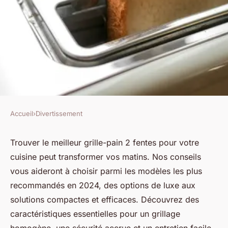
Accueil
›
Divertissement
DIVERTISSEMENT
Le meilleur grille-pain 2
Trouver le meilleur grille-pain 2 fentes pour votre
cuisine peut transformer vos matins. Nos conseils
fentes pour votre cuisine
vous aideront à choisir parmi les modèles les plus
recommandés en 2024, des options de luxe aux
Edouard
•
24 juin 2024
•
2 min de lecture
solutions compactes et efficaces. Découvrez des
caractéristiques essentielles pour un grillage