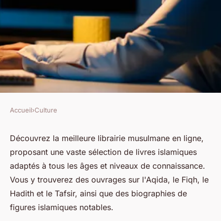
Accueil
›
Culture
CULTURE
La meilleure librairie
Découvrez la meilleure librairie musulmane en ligne,
proposant une vaste sélection de livres islamiques
musulmane en ligne pour tous
adaptés à tous les âges et niveaux de connaissance.
vos besoins
Vous y trouverez des ouvrages sur l'Aqida, le Fiqh, le
Hadith et le Tafsir, ainsi que des biographies de
Nathalie
•
30 juin 2024
•
2 min de lecture
figures islamiques notables.