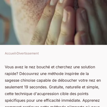
Accueil
›
Divertissement
DIVERTISSEMENT
Déboucher son nez en 19
Vous avez le nez bouché et cherchez une solution
rapide? Découvrez une méthode inspirée de la
secondes : méthode efficace
sagesse chinoise capable de déboucher votre nez en
seulement 19 secondes. Gratuite, naturelle et simple,
Edouard
•
27 juin 2024
•
2 min de lecture
cette technique d'acupression cible des points
spécifiques pour une efficacité immédiate. Apprenez