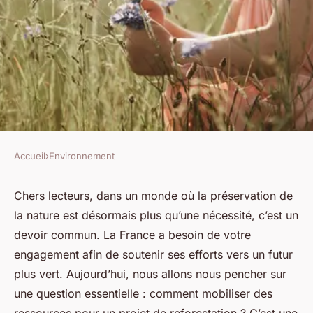
Accueil
›
Environnement
ENVIRONNEMENT
Comment organiser une
Chers lecteurs, dans un monde où la préservation de
la nature est désormais plus qu’une nécessité, c’est un
collecte de fonds pour un
devoir commun. La France a besoin de votre
projet de reforestation locale ?
engagement afin de soutenir ses efforts vers un futur
plus vert. Aujourd’hui, nous allons nous pencher sur
Alice
•
10 mars 2024
•
5 min de lecture
une question essentielle : comment mobiliser des